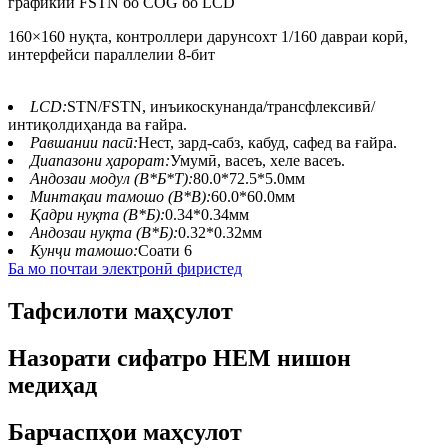
графикии FSTN бо COG бо LCD
160×160 нуқта, контроллери дарунсохт 1/160 давраи корӣ,
интерфейси параллелии 8-бит
LCD:
STN/FSTN, инъикоскунанда/трансфлексивӣ/
интиқолдиҳанда ва ғайра.
Равшании пасӣ:
Нест, зард-сабз, кабуд, сафед ва ғайра.
Диапазони ҳарорат:
Умумӣ, васеъ, хеле васеъ.
Андозаи модул (В*Б*Т):
80.0*72.5*5.0мм
Минтақаи тамошо (В*В):
60.0*60.0мм
Қадри нуқта (В*Б):
0.34*0.34мм
Андозаи нуқта (В*Б):
0.32*0.32мм
Кунҷи тамошо:
Соати 6
Ба мо почтаи электронӣ фиристед
Тафсилоти маҳсулот
Назорати сифатро HEM нишон
медиҳад
Барчаспҳои маҳсулот