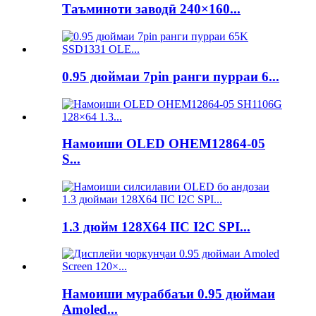
Таъминоти заводӣ 240×160...
0.95 дюймаи 7pin ранги пурраи 6...
Намоиши OLED OHEM12864-05
S...
1.3 дюйм 128X64 IIC I2C SPI...
Намоиши мураббаъи 0.95 дюймаи
Amoled...