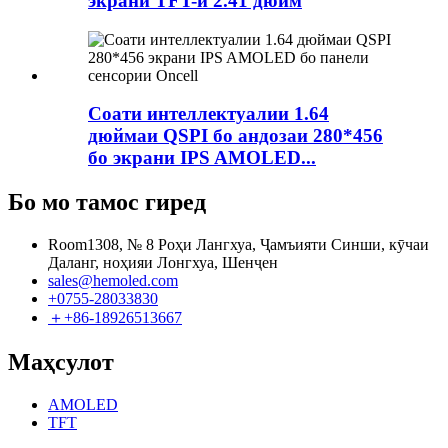
экрани TFT-и 2.41 дюйм
Соати интеллектуалии 1.64
дюймаи QSPI бо андозаи 280*456
бо экрани IPS AMOLED...
Бо мо тамос гиред
Room1308, № 8 Роҳи Лангхуа, Ҷамъияти Синши, кӯчаи
Даланг, ноҳияи Лонгхуа, Шенҷен
sales@hemoled.com
+0755-28033830
＋+86-18926513667
Маҳсулот
AMOLED
TFT