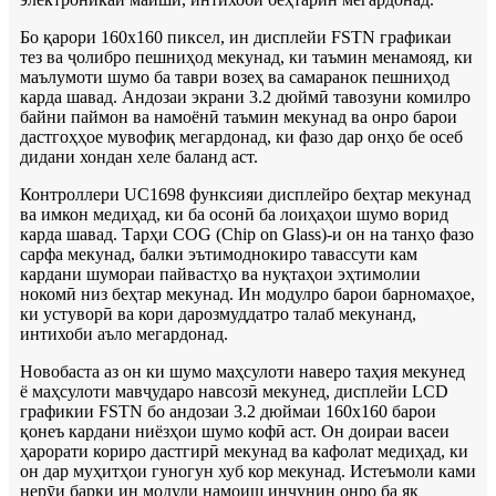
Бо қарори 160x160 пиксел, ин дисплейи FSTN графикаи
тез ва ҷолибро пешниҳод мекунад, ки таъмин менамояд, ки
маълумоти шумо ба таври возеҳ ва самаранок пешниҳод
карда шавад. Андозаи экрани 3.2 дюймӣ тавозуни комилро
байни паймон ва намоёнӣ таъмин мекунад ва онро барои
дастгоҳҳое мувофиқ мегардонад, ки фазо дар онҳо бе осеб
дидани хондан хеле баланд аст.
Контроллери UC1698 функсияи дисплейро беҳтар мекунад
ва имкон медиҳад, ки ба осонӣ ба лоиҳаҳои шумо ворид
карда шавад. Тарҳи COG (Chip on Glass)-и он на танҳо фазо
сарфа мекунад, балки эътимоднокиро тавассути кам
кардани шумораи пайвастҳо ва нуқтаҳои эҳтимолии
нокомӣ низ беҳтар мекунад. Ин модулро барои барномаҳое,
ки устуворӣ ва кори дарозмуддатро талаб мекунанд,
интихоби аъло мегардонад.
Новобаста аз он ки шумо маҳсулоти наверо таҳия мекунед
ё маҳсулоти мавҷударо навсозӣ мекунед, дисплейи LCD
графикии FSTN бо андозаи 3.2 дюймаи 160x160 барои
қонеъ кардани ниёзҳои шумо кофӣ аст. Он доираи васеи
ҳарорати кориро дастгирӣ мекунад ва кафолат медиҳад, ки
он дар муҳитҳои гуногун хуб кор мекунад. Истеъмоли ками
нерӯи барқи ин модули намоиш инчунин онро ба як