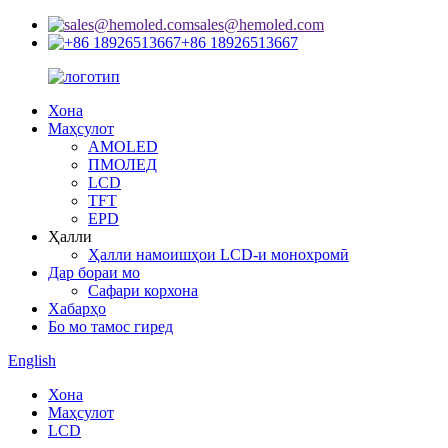
sales@hemoled.com
+86 18926513667
Хона
Маҳсулот
AMOLED
ПМОЛЕД
LCD
TFT
EPD
Ҳалли
Ҳалли намоишҳои LCD-и монохромӣ
Дар бораи мо
Сафари корхона
Хабарҳо
Бо мо тамос гиред
English
Хона
Маҳсулот
LCD