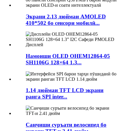
Экрани 2.13 дюймаи AMOLED
410*502 бо сенсори мобилӣ...
Намоиши OLED OHEM12864-05
SH1106G 128×64 1.3...
1.14 дюймаи TFT LCD экрани
ранга SPI inter...
Санҷиши суръати велосипед бо