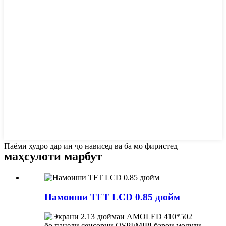
Паёми худро дар ин ҷо нависед ва ба мо фиристед
маҳсулоти марбут
Намоиши TFT LCD 0.85 дюйм