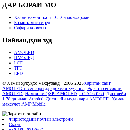
ДАР БОРАИ МО
Ҳалли намоишҳои LCD-и монохромӣ
Бо мо тамос гиред
Сафари корхона
Пайвандҳои зуд
AMOLED
ПМОЛЕД
LCD
TFT
EPD
© Ҳамаи ҳуқуқҳо маҳфузанд - 2006-2025
Харитаи сайт
,
AMOLED-и сенсорӣ дар дохили ҳуҷайра
,
Экрани сенсории
AMOLED
,
Намоиши QSPI AMOLED
,
LCD 160160
,
Дисплейи
1.78 дюймаи Amoled
,
Дисплейи мудаввари AMOLED
,
Ҳамаи
маҳсулот
AMP Mobile
Фиристодани почтаи электронӣ
Скайп
+86-18926513667