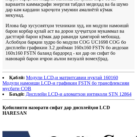
варианти каммасрафи энергия табдил медиҳад ва ба шумо
дар кам кардани хароҷоти умумии амалиётӣ кӯмак
мекунад.
Илова бар хусусиятҳои техникии худ, ин модули намоишӣ
барои корбар қулай аст ва дорои ҳуҷҷатҳои мукаммал ва
дастгирӣ барои кӯмак дар раванди ҳамгироӣ мебошад.
Асбобҳои барқии худро бо модули COG UC1698 COG бо
дисплейи графикии 3.2 дюймаи 160x160 FSTN бо андозаи
160x160 FSTN баланд бардоред - ки дар он сифат бо
навоварӣ барои иҷрои аълои визуалӣ вомехӯрад.
Қаблӣ:
Модули LCD-и матритсавии нуқтаӣ 160160
Модули намоиши LCD-и графикии FSTN бо трансфлексияи
мусбати COB
Баъдӣ:
Дисплейи LCD-и аломатҳои интиқоли STN 12864
Қобилияти назорати сифат дар дисплейҳои LCD
HARESAN