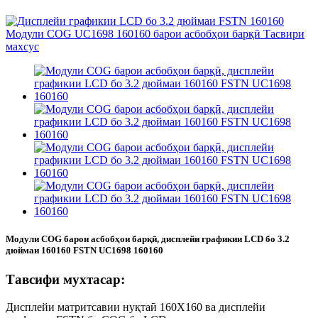
Модули COG барои асбобҳои барқӣ, дисплейи графикии LCD бо 3.2
дюймаи 160160 FSTN UC1698 160160
Тавсифи мухтасар:
Дисплейи матритсавии нуқтаӣ 160X160 ва дисплейи