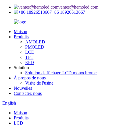
ventes@hemoled.com
+86 18926513667
Maison
Produits
AMOLED
PMOLED
LCD
TFT
EPD
Solution
Solution d'affichage LCD monochrome
À propos de nous
Visite de l'usine
Nouvelles
Contactez-nous
English
Maison
Produits
LCD