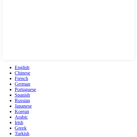
English
Chinese
French
German
Portuguese
Spanish
Russian
Japanese
Korean
Arabic
Irish
Greek
Turkish