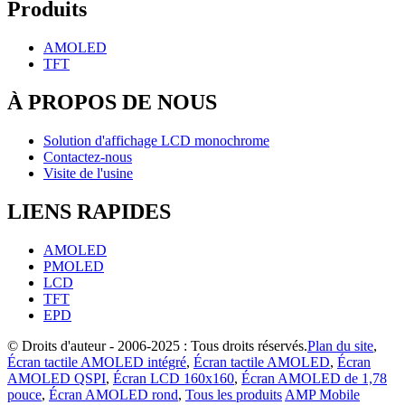
Produits
AMOLED
TFT
À PROPOS DE NOUS
Solution d'affichage LCD monochrome
Contactez-nous
Visite de l'usine
LIENS RAPIDES
AMOLED
PMOLED
LCD
TFT
EPD
© Droits d'auteur - 2006-2025 : Tous droits réservés.
Plan du site
,
Écran tactile AMOLED intégré
,
Écran tactile AMOLED
,
Écran
AMOLED QSPI
,
Écran LCD 160x160
,
Écran AMOLED de 1,78
pouce
,
Écran AMOLED rond
,
Tous les produits
AMP Mobile