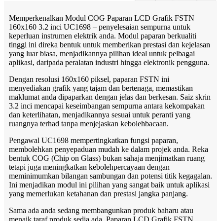
Memperkenalkan Modul COG Paparan LCD Grafik FSTN
160x160 3.2 inci UC1698 – penyelesaian sempurna untuk
keperluan instrumen elektrik anda. Modul paparan berkualiti
tinggi ini direka bentuk untuk memberikan prestasi dan kejelasan
yang luar biasa, menjadikannya pilihan ideal untuk pelbagai
aplikasi, daripada peralatan industri hingga elektronik pengguna.
Dengan resolusi 160x160 piksel, paparan FSTN ini
menyediakan grafik yang tajam dan bertenaga, memastikan
maklumat anda dipaparkan dengan jelas dan berkesan. Saiz skrin
3.2 inci mencapai keseimbangan sempurna antara kekompakan
dan keterlihatan, menjadikannya sesuai untuk peranti yang
ruangnya terhad tanpa menjejaskan kebolehbacaan.
Pengawal UC1698 mempertingkatkan fungsi paparan,
membolehkan penyepaduan mudah ke dalam projek anda. Reka
bentuk COG (Chip on Glass) bukan sahaja menjimatkan ruang
tetapi juga meningkatkan kebolehpercayaan dengan
meminimumkan bilangan sambungan dan potensi titik kegagalan.
Ini menjadikan modul ini pilihan yang sangat baik untuk aplikasi
yang memerlukan ketahanan dan prestasi jangka panjang.
Sama ada anda sedang membangunkan produk baharu atau
menaik taraf produk sedia ada, Paparan LCD Grafik FSTN