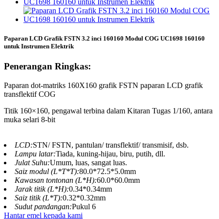
Paparan LCD Grafik FSTN 3.2 inci 160160 Modul COG UC1698 160160
untuk Instrumen Elektrik
Penerangan Ringkas:
Paparan dot-matriks 160X160 grafik FSTN paparan LCD grafik
transflektif COG
Titik 160×160, pengawal terbina dalam Kitaran Tugas 1/160, antara
muka selari 8-bit
LCD:
STN/ FSTN, pantulan/ transflektif/ transmisif, dsb.
Lampu latar:
Tiada, kuning-hijau, biru, putih, dll.
Julat Suhu:
Umum, luas, sangat luas.
Saiz modul (L*T*T):
80.0*72.5*5.0mm
Kawasan tontonan (L*H):
60.0*60.0mm
Jarak titik (L*H):
0.34*0.34mm
Saiz titik (L*T):
0.32*0.32mm
Sudut pandangan:
Pukul 6
Hantar emel kepada kami