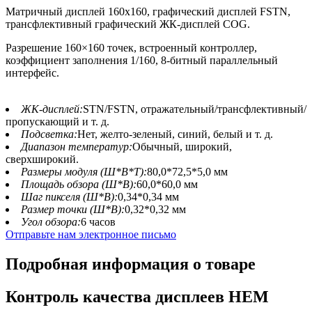
Матричный дисплей 160x160, графический дисплей FSTN,
трансфлективный графический ЖК-дисплей COG.
Разрешение 160×160 точек, встроенный контроллер,
коэффициент заполнения 1/160, 8-битный параллельный
интерфейс.
ЖК-дисплей:
STN/FSTN, отражательный/трансфлективный/
пропускающий и т. д.
Подсветка:
Нет, желто-зеленый, синий, белый и т. д.
Диапазон температур:
Обычный, широкий,
сверхширокий.
Размеры модуля (Ш*В*Т):
80,0*72,5*5,0 мм
Площадь обзора (Ш*В):
60,0*60,0 мм
Шаг пикселя (Ш*В):
0,34*0,34 мм
Размер точки (Ш*В):
0,32*0,32 мм
Угол обзора:
6 часов
Отправьте нам электронное письмо
Подробная информация о товаре
Контроль качества дисплеев HEM