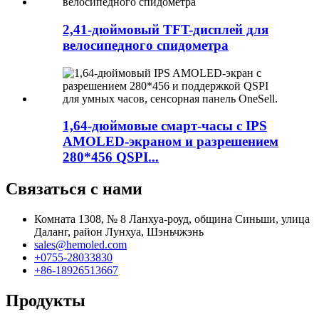
2,41-дюймовый TFT-дисплей для
велосипедного спидометра
1,64-дюймовые смарт-часы с IPS
AMOLED-экраном и разрешением
280*456 QSPI...
Связаться с нами
Комната 1308, № 8 Ланхуа-роуд, община Синьши, улица
Даланг, район Лунхуа, Шэньчжэнь
sales@hemoled.com
+0755-28033830
+86-18926513667
Продукты