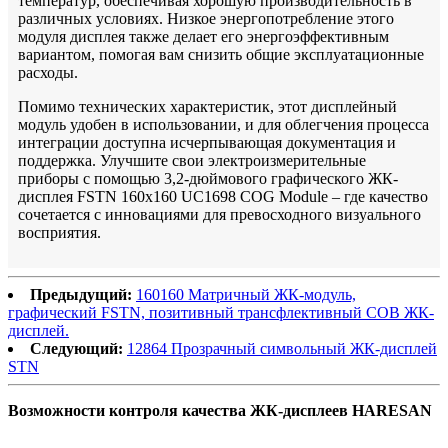
температур, обеспечивая хорошую производительность в
различных условиях. Низкое энергопотребление этого
модуля дисплея также делает его энергоэффективным
вариантом, помогая вам снизить общие эксплуатационные
расходы.
Помимо технических характеристик, этот дисплейный
модуль удобен в использовании, и для облегчения процесса
интеграции доступна исчерпывающая документация и
поддержка. Улучшите свои электроизмерительные
приборы с помощью 3,2-дюймового графического ЖК-
дисплея FSTN 160x160 UC1698 COG Module – где качество
сочетается с инновациями для превосходного визуального
восприятия.
Предыдущий:
160160 Матричный ЖК-модуль,
графический FSTN, позитивный трансфлективный COB ЖК-
дисплей.
Следующий:
12864 Прозрачный символьный ЖК-дисплей
STN
Возможности контроля качества ЖК-дисплеев HARESAN