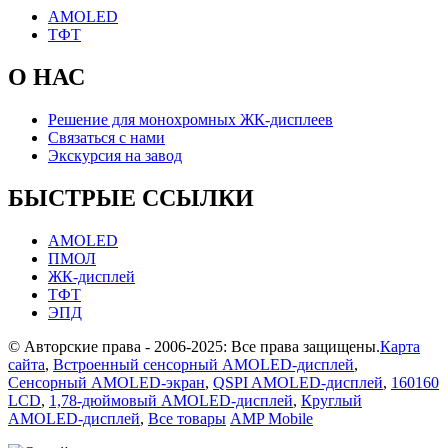
AMOLED
ТФТ
О НАС
Решение для монохромных ЖК-дисплеев
Связаться с нами
Экскурсия на завод
БЫСТРЫЕ ССЫЛКИ
AMOLED
ПМОЛ
ЖК-дисплей
ТФТ
ЭПД
© Авторские права - 2006-2025: Все права защищены.
Карта
сайта
,
Встроенный сенсорный AMOLED-дисплей
,
Сенсорный AMOLED-экран
,
QSPI AMOLED-дисплей
,
160160
LCD
,
1,78-дюймовый AMOLED-дисплей
,
Круглый
AMOLED-дисплей
,
Все товары
AMP Mobile