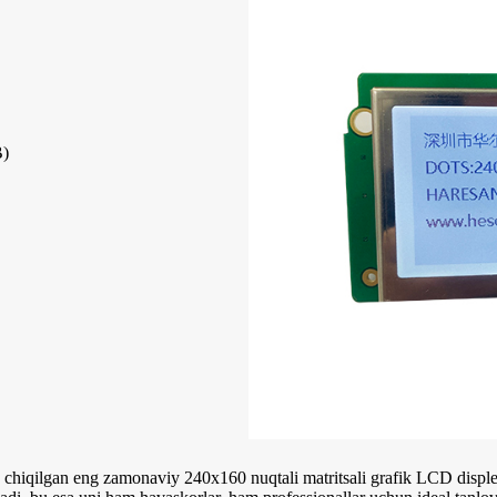
B)
b chiqilgan eng zamonaviy 240x160 nuqtali matritsali grafik LCD displ