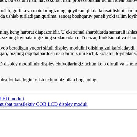
ladi, bu esa uni ham havaskorlar, ham professionallar uchun ideal tanlov
ib, grafika va matnlaringizning ajoyib aniqlikda ko'rsatilishini ta'min
o'lda ushlab turiladigan qurilma, sanoat boshqaruv paneli yoki ta'lim lo
ing keng harorat diapazonidir. U ekstremal sharoitlarda samarali ishlas
izning loyihalaringizning sozlamadan qat'i nazar, funktsional va ishonch
avob beradigan yuqori sifatli displey modulini olishingizni kafolatlaydi.
ari, bizning raqobatbardosh narxlarimiz uni kichik ko'lamli loyihalar va
 displey modulimiz displey ehtiyojlaringiz uchun ko'p qirrali va ishonc
hsulot katalogini olish uchun biz bilan bog'laning
 OLED moduli
musbat transflektiv COB LCD displey moduli