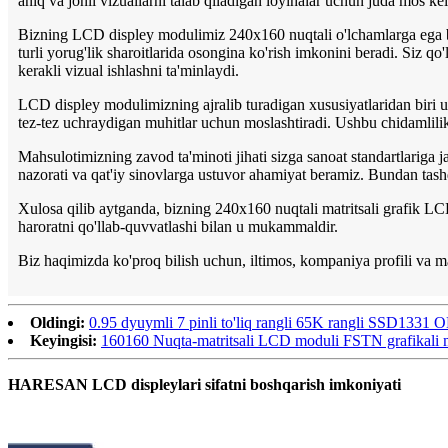
aniq va jonli vizuallarni talab qiladigan loyihalar uchun juda mos ke
Bizning LCD displey modulimiz 240x160 nuqtali o'lchamlarga ega bo'l
turli yorug'lik sharoitlarida osongina ko'rish imkonini beradi. Siz q
kerakli vizual ishlashni ta'minlaydi.
LCD displey modulimizning ajralib turadigan xususiyatlaridan biri un
tez-tez uchraydigan muhitlar uchun moslashtiradi. Ushbu chidamlilik s
Mahsulotimizning zavod ta'minoti jihati sizga sanoat standartlariga j
nazorati va qat'iy sinovlarga ustuvor ahamiyat beramiz. Bundan tashq
Xulosa qilib aytganda, bizning 240x160 nuqtali matritsali grafik LCD
haroratni qo'llab-quvvatlashi bilan u mukammaldir.
Biz haqimizda ko'proq bilish uchun, iltimos, kompaniya profili va ma
Oldingi:
0.95 dyuymli 7 pinli to'liq rangli 65K rangli SSD1331
Keyingisi:
160160 Nuqta-matritsali LCD moduli FSTN grafikali 
HARESAN LCD displeylari sifatni boshqarish imkoniyati