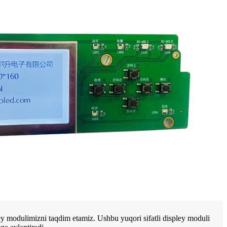
ey modulimizni taqdim etamiz. Ushbu yuqori sifatli displey moduli