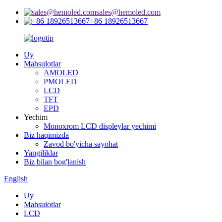
sales@hemoled.com
+86 18926513667
Uy
Mahsulotlar
AMOLED
PMOLED
LCD
TFT
EPD
Yechim
Monoxrom LCD displeylar yechimi
Biz haqimizda
Zavod bo'yicha sayohat
Yangiliklar
Biz bilan bog'lanish
English
Uy
Mahsulotlar
LCD