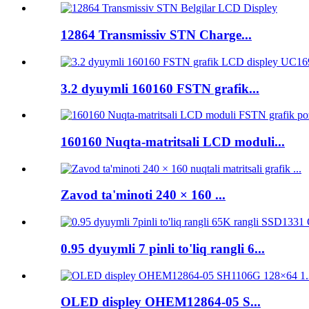
12864 Transmissiv STN Charge...
3.2 dyuymli 160160 FSTN grafik...
160160 Nuqta-matritsali LCD moduli...
Zavod ta'minoti 240 × 160 ...
0.95 dyuymli 7 pinli to'liq rangli 6...
OLED displey OHEM12864-05 S...