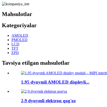
Mahsulotlar
Kategoriyalar
AMOLED
PMOLED
LCD
TFT
EPD
Tavsiya etilgan mahsulotlar
1.95 dyuymli AMOLED displeyli...
2,9 dyuymli elektron qog'oz