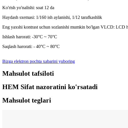
Ko'rish yo'nalishi: soat 12 da
Haydash sxemasi: 1/160 ish aylanishi, 1/12 tarafkashlik
Eng yaxshi kontrast uchun sozlanishi mumkin bo'lgan VLCD: LCD h
Ishlash harorati: -30°C ~ 70°C
Saqlash harorati: - 40°C ~ 80°C
Bizga elektron pochta xabarini yuboring
Mahsulot tafsiloti
HEM Sifat nazoratini ko'rsatadi
Mahsulot teglari