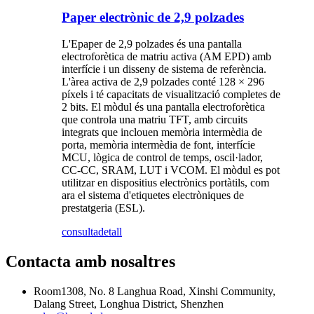
Paper electrònic de 2,9 polzades
L'Epaper de 2,9 polzades és una pantalla
electroforètica de matriu activa (AM EPD) amb
interfície i un disseny de sistema de referència.
L'àrea activa de 2,9 polzades conté 128 × 296
píxels i té capacitats de visualització completes de
2 bits. El mòdul és una pantalla electroforètica
que controla una matriu TFT, amb circuits
integrats que inclouen memòria intermèdia de
porta, memòria intermèdia de font, interfície
MCU, lògica de control de temps, oscil·lador,
CC-CC, SRAM, LUT i VCOM. El mòdul es pot
utilitzar en dispositius electrònics portàtils, com
ara el sistema d'etiquetes electròniques de
prestatgeria (ESL).
consulta
detall
Contacta amb nosaltres
Room1308, No. 8 Langhua Road, Xinshi Community,
Dalang Street, Longhua District, Shenzhen