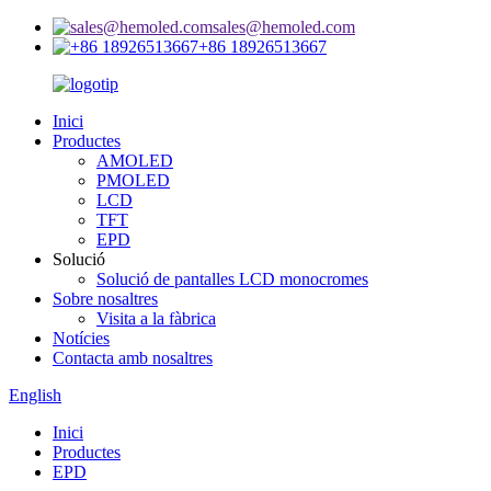
sales@hemoled.com
+86 18926513667
Inici
Productes
AMOLED
PMOLED
LCD
TFT
EPD
Solució
Solució de pantalles LCD monocromes
Sobre nosaltres
Visita a la fàbrica
Notícies
Contacta amb nosaltres
English
Inici
Productes
EPD