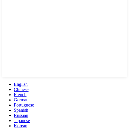
English
Chinese
French
German
Portuguese
Spanish
Russian
Japanese
Korean