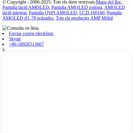
© Copyright - 2006-2025: Tots els drets reservats.
Mapa del lloc
,
Pantalla tàctil AMOLED
,
Pantalla AMOLED rodona
,
AMOLED
tàctil integrat
,
Pantalla QSPI AMOLED
,
LCD 160160
,
Pantalla
AMOLED d'1,78 polzades
,
Tots els productes
AMP Mòbil
Enviar correu electrònic
Skype
+86-18926513667
x