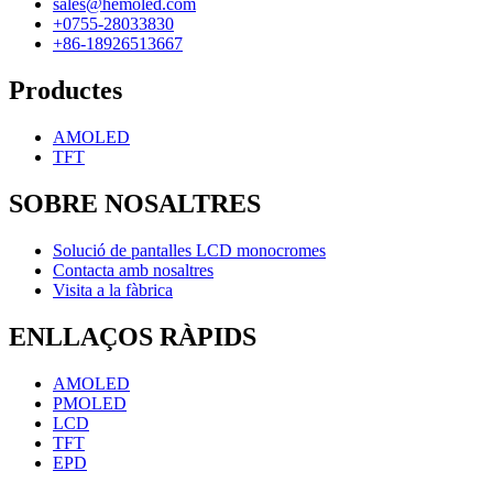
sales@hemoled.com
+0755-28033830
+86-18926513667
Productes
AMOLED
TFT
SOBRE NOSALTRES
Solució de pantalles LCD monocromes
Contacta amb nosaltres
Visita a la fàbrica
ENLLAÇOS RÀPIDS
AMOLED
PMOLED
LCD
TFT
EPD