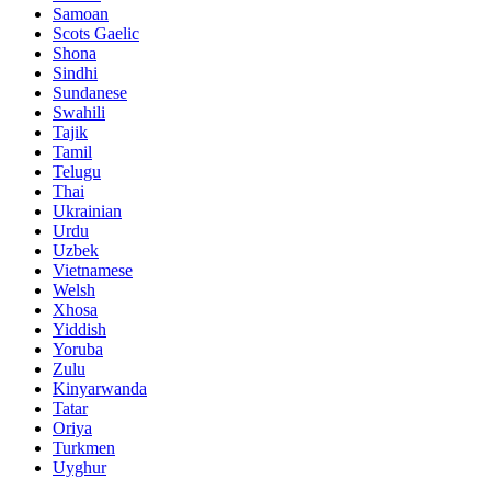
Samoan
Scots Gaelic
Shona
Sindhi
Sundanese
Swahili
Tajik
Tamil
Telugu
Thai
Ukrainian
Urdu
Uzbek
Vietnamese
Welsh
Xhosa
Yiddish
Yoruba
Zulu
Kinyarwanda
Tatar
Oriya
Turkmen
Uyghur